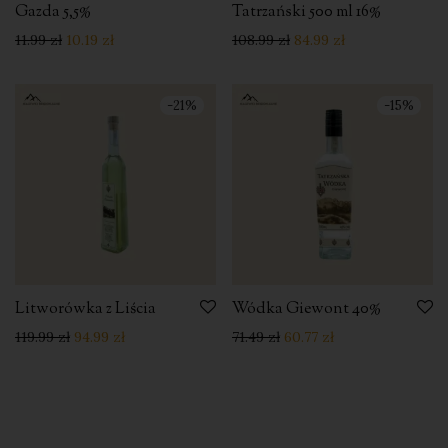
Gazda 5,5%
Tatrzański 500 ml 16%
11.99
zł
10.19
zł
108.99
zł
84.99
zł
-
21
%
-
15
%
Litworówka z Liścia
Wódka Giewont 40%
119.99
zł
94.99
zł
71.49
zł
60.77
zł