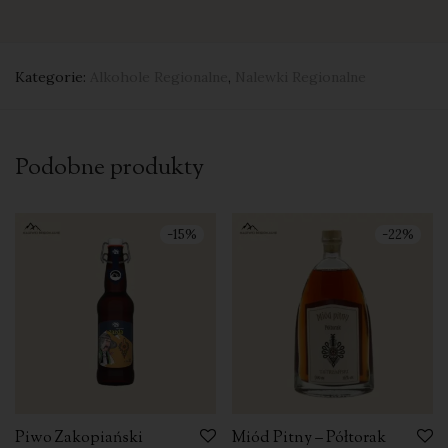
Kategorie:
Alkohole Regionalne
,
Nalewki Regionalne
Podobne produkty
-
15
%
-
22
%
Piwo Zakopiański
Miód Pitny – Półtorak