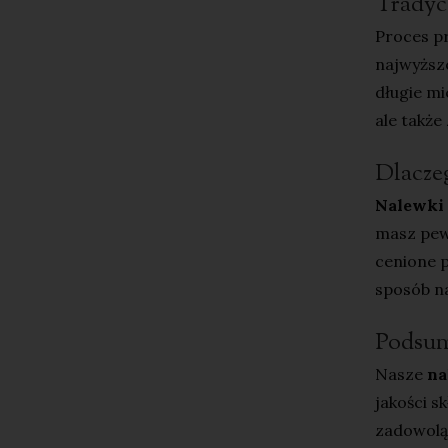
Tradyc
Proces p
najwyższe
długie mi
ale także
Dlacze
Nalewki 
masz pew
cenione p
sposób n
Podsu
Nasze
na
jakości s
zadowolą 