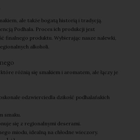
?
akiem, ale także bogatą historią i tradycją.
ncją Podhala. Proces ich produkcji jest
ść finalnego produktu. Wybierając nasze nalewki,
egionalnych alkoholi.
anego
, które różnią się smakiem i aromatem, ale łączy je
oskonale odzwierciedla dzikość podhalańskich
im smaku.
nuje się z regionalnymi deserami.
nego miodu, idealną na chłodne wieczory.