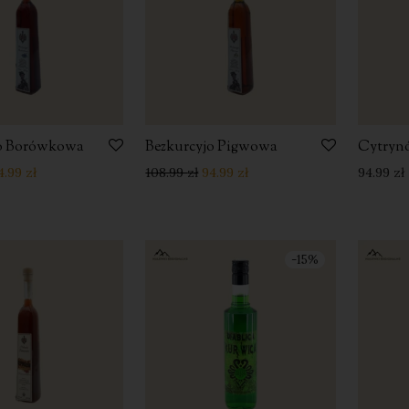
jo Borówkowa
Bezkurcyjo Pigwowa
Cytryn
4.99
zł
108.99
zł
94.99
zł
94.99
zł
-
15
%