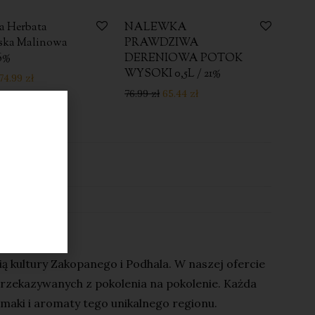
a Herbata
-
6
%
NALEWKA
-
15
%
ńska Malinowa
PRAWDZIWA
6%
DERENIOWA POTOK
WYSOKI 0,5L / 21%
74.99
zł
76.99
zł
65.44
zł
któw
hala
ią kultury Zakopanego i Podhala. W naszej ofercie
przekazywanych z pokolenia na pokolenie. Każda
aki i aromaty tego unikalnego regionu.