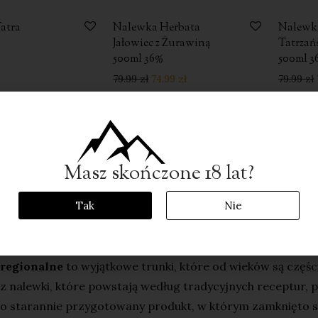
atra
Nalewka Herbata
-
6
%
Nalewk
Jałowiec z Żurawiną
Tatrza
500ml 36%
500ml 3
79.99
zł
74.99
zł
79.99
zł
Pokaż więcej produ
Masz skończone 18 lat?
Tak
Nie
ki Regionalne – Tradycja i Smak Pod
regionalne
to wyjątkowe trunki, które od wieków są częśc
z nalewki, które powstają według tradycyjnych receptur, 
o starannie przygotowany produkt, w którym zamknięto sm