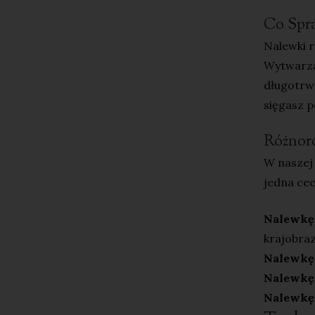
Co Spra
Nalewki r
Wytwarzan
długotrwa
sięgasz p
Różnor
W naszej 
jedna cec
Nalewkę 
krajobra
Nalewkę 
Nalewkę
Nalewkę