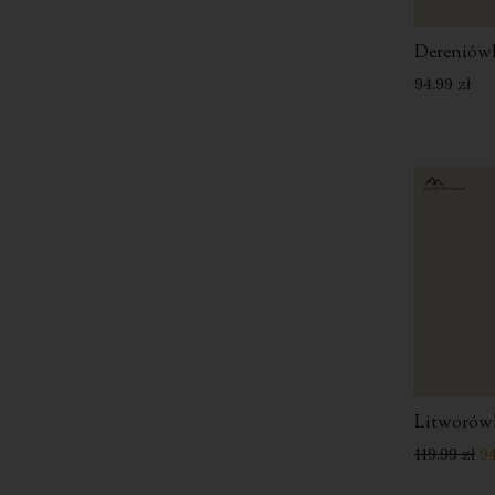
Dereniówk
94.99
zł
Litworów
119.99
zł
9