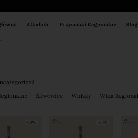
główna
Alkohole
Przysmaki Regionalne
Blog
t
ncategorized
Regionalne
Śliwowice
Whisky
Wina Regiona
-
13
%
-
13
%