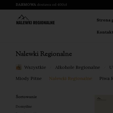
DARMOWA
dostawa od 400zł
Strona 
Kontak
Nalewki Regionalne
Wszystkie
Alkohole Regionalne
U
⁄
⁄
Miody Pitne
Nalewki Regionalne
Piwa 
Sortowanie
Domyślne