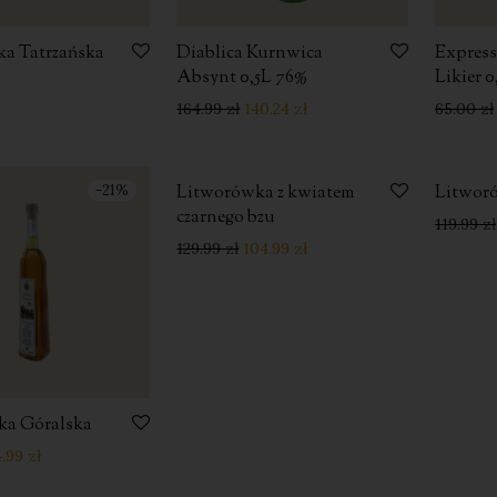
a Tatrzańska
Diablica Kurnwica
Expres
Absynt 0,5L 76%
Likier 
164.99
zł
140.24
zł
65.00
zł
-
21
%
Litworówka z kwiatem
-
19
%
Litworó
czarnego bzu
119.99
zł
129.99
zł
104.99
zł
ka Góralska
4.99
zł