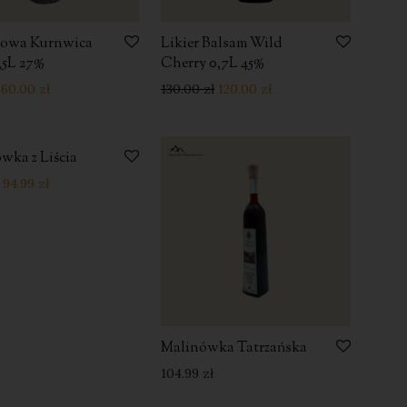
sowa Kurnwica
Likier Balsam Wild
0,5L 27%
Cherry 0,7L 45%
60.00
zł
130.00
zł
120.00
zł
wka z Liścia
-
21
%
94.99
zł
Malinówka Tatrzańska
104.99
zł