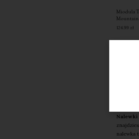
Miodula T
Mountain
124.99
zł
Nalew
Nalewki 
znajdzies
nalewka t