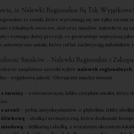
wia, że Nalewki Regionalne Są Tak Wyjątkowe
egionalne to trunki, które wyróżniają się nie tylko swoim sm
e z lokalnych owoców, ziół oraz miodów, nalewki te są ese
ły i wymaga dużej precyzji, co gwarantuje najwyższą jako
o autentyczne smaki, które od lat zachwycają miłośników r
odność Smaków – Nalewki Regionalne z Zakop
ofercie znajdziesz szeroki wybór
nalewek regionalnych
ha – wyjątkowa jakość. Oferujemy między innymi:
z tarniny
– o intensywnym, lekko cierpkim smaku, który d
zów.
z aronii
– pełną antyoksydantów, o głębokim, lekko słodk
 śliwkową
– słodką i aromatyczną, która doskonale kompo
 miodową
– delikatną i słodką, z wyraźnym akcentem lokal