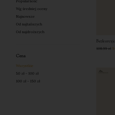
Popularność
Wg średniej oceny
Najnowsze
Od najtańszych
Od najdroższych
Bezkurcy
108.99
zł
9
Cena
Wszystkie
50
zł
-
100
zł
100
zł
-
150
zł