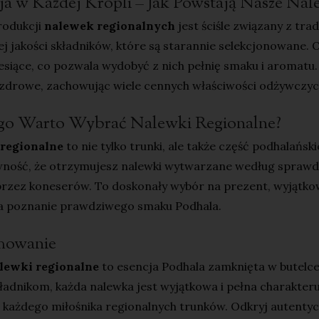
ja w Każdej Kropli – Jak Powstają Nasze Nal
rodukcji
nalewek regionalnych
jest ściśle związany z tr
j jakości składników, które są starannie selekcjonowane.
esiące, co pozwala wydobyć z nich pełnię smaku i aromatu.
 zdrowe, zachowując wiele cennych właściwości odżywczyc
go Warto Wybrać Nalewki Regionalne?
regionalne
to nie tylko trunki, ale także część podhalański
ność, że otrzymujesz nalewki wytwarzane według sprawdzo
rzez koneserów. To doskonały wybór na prezent, wyjątkowy
a poznanie prawdziwego smaku Podhala.
mowanie
lewki regionalne
to esencja Podhala zamknięta w butelce
kładnikom, każda nalewka jest wyjątkowa i pełna charakte
każdego miłośnika regionalnych trunków. Odkryj autentycz