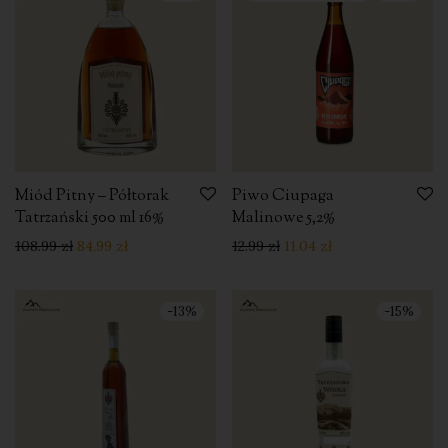
Miód Pitny – Półtorak
Piwo Ciupaga
Tatrzański 500 ml 16%
Malinowe 5,2%
108.99
zł
84.99
zł
12.99
zł
11.04
zł
-
13
%
-
15
%