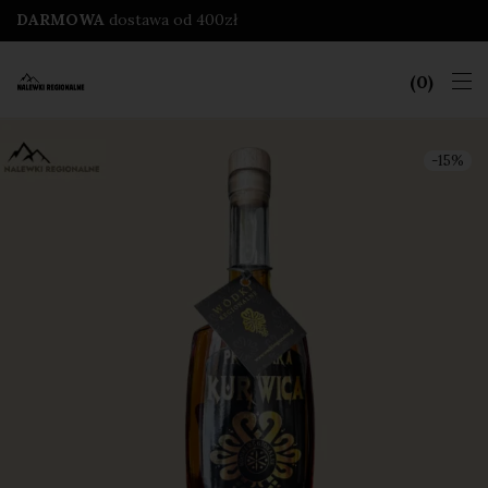
DARMOWA
dostawa od 400zł
0
-
15
%