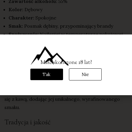
Zawartość alkoholu:
55%
Kolor:
Dębowy
Charakter:
Spokojne
Smak:
Posmak dębiny, przypominający brandy
Spożywanie:
Najlepiej w temperaturze pokojowej
Walory smakowe
Masz skończone 18 lat?
Pra Stara Kurnwica charakteryzuje się głębokim,
dębowym aromatem oraz wyrazistym posmakiem
Tak
Nie
dębiny, co nadaje jej wyjątkowy charakter. Jest to
trunek wysokoprocentowy, który świetnie komponuje
się z kawą, dodając jej unikalnego, wyrafinowanego
smaku.
Tradycja i jakość