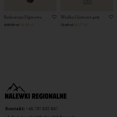
Bezkurcyjo Pigwowa
Wódka Giewont 40%
108.99
zł
94.99
zł
71.49
zł
60.77
zł
Kontakt:
+48 797 832 887