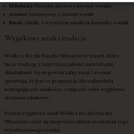
Składniki:
Destylat zbożowy, karmel, wanilia
Aromat:
Intensywny, z nutami wanilii
Smak:
Gładki, z wyraźnym smakiem karmelu i wanilii
Wyjątkowy smak i tradycja
Wódka z Beczki Staszka Młynarza to trunek, który
łączy tradycję z najwyższej jakości naturalnymi
składnikami. Jej niepowtarzalny smak i aromat
sprawiają, że jest to propozycja dla najbardziej
wymagających smakoszy, ceniących sobie wyjątkowe
doznania smakowe.
Poznaj wyjątkowy smak Wódki z Beczki Staszka
Młynarza i ciesz się niepowtarzalnym aromatem tego
wyrafinowanego trunku.