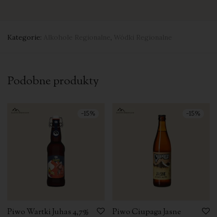
Kategorie:
Alkohole Regionalne
,
Wódki Regionalne
Podobne produkty
-
15
%
-
15
%
Piwo Wartki Juhas 4,7%
Piwo Ciupaga Jasne