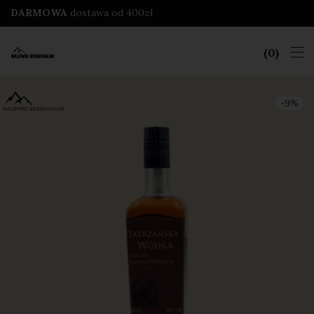
DARMOWA
dostawa od 400zł
0
-
9
%