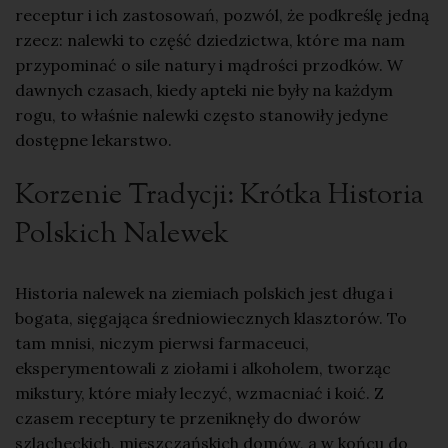
receptur i ich zastosowań, pozwól, że podkreślę jedną
rzecz: nalewki to część dziedzictwa, które ma nam
przypominać o sile natury i mądrości przodków. W
dawnych czasach, kiedy apteki nie były na każdym
rogu, to właśnie nalewki często stanowiły jedyne
dostępne
lekarstwo
.
Korzenie Tradycji: Krótka Historia
Polskich Nalewek
Historia nalewek na ziemiach polskich jest długa i
bogata, sięgająca średniowiecznych klasztorów. To
tam mnisi, niczym pierwsi farmaceuci,
eksperymentowali z ziołami i alkoholem, tworząc
mikstury, które miały leczyć, wzmacniać i koić. Z
czasem receptury te przeniknęły do dworów
szlacheckich, mieszczańskich domów, a w końcu do