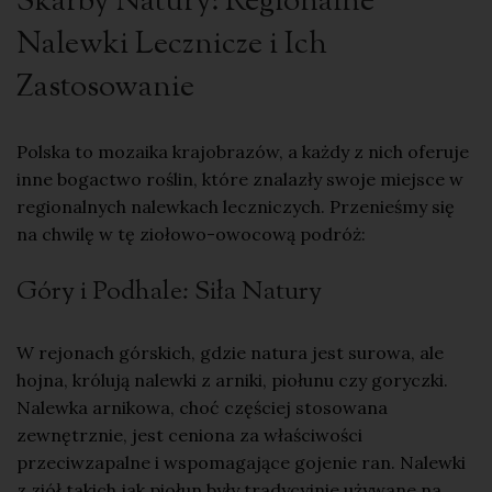
Skarby Natury: Regionalne
Nalewki Lecznicze i Ich
Zastosowanie
Polska to mozaika krajobrazów, a każdy z nich oferuje
inne bogactwo roślin, które znalazły swoje miejsce w
regionalnych nalewkach leczniczych. Przenieśmy się
na chwilę w tę ziołowo-owocową podróż:
Góry i Podhale: Siła Natury
W rejonach górskich, gdzie natura jest surowa, ale
hojna, królują nalewki z arniki, piołunu czy goryczki.
Nalewka arnikowa
, choć częściej stosowana
zewnętrznie, jest ceniona za właściwości
przeciwzapalne i
wspomagające
gojenie ran. Nalewki
z ziół takich jak piołun były tradycyjnie używane na