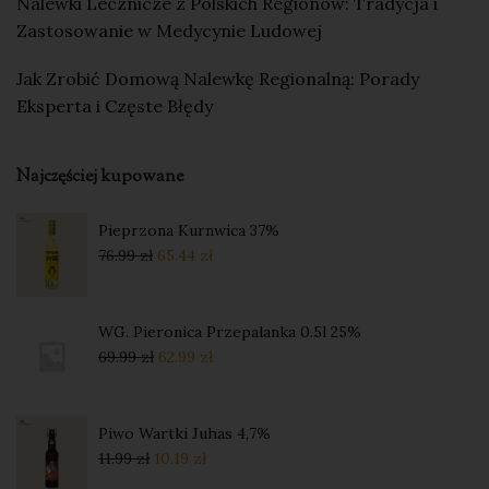
Nalewki Lecznicze z Polskich Regionów: Tradycja i
Zastosowanie w Medycynie Ludowej
Jak Zrobić Domową Nalewkę Regionalną: Porady
Eksperta i Częste Błędy
Najczęściej kupowane
Pieprzona Kurnwica 37%
76.99
zł
65.44
zł
WG. Pieronica Przepalanka 0.5l 25%
69.99
zł
62.99
zł
Piwo Wartki Juhas 4,7%
11.99
zł
10.19
zł