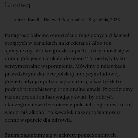
Ludowej
Autor:
Kamil - Nalewki Regionalne
- 8 grudnia, 2025
Pamiętasz babcine opowieści o magicznych eliksirach,
stojących w karafkach na kredensie? Albo ten
specyficzny, słodko-gorzki zapach, który unosił się w
domu, gdy jesień stukała do okien? To nie były tylko
sentymentalne wspomnienia. Mówimy o nalewkach –
prawdziwym skarbcu polskiej medycyny ludowej,
gdzie tradycja spotyka się z naturą, a każdy łyk to
podróż przez historię i regionalne smaki. Przejdziemy
razem przez ten fascynujący świat, by odkryć,
dlaczego nalewki lecznicze z polskich regionów to coś
więcej niż alkohol, to kawałek naszej tożsamości i
cenne wsparcie dla zdrowia.
Zanim zagłębimy się w sekrety poszczególnych