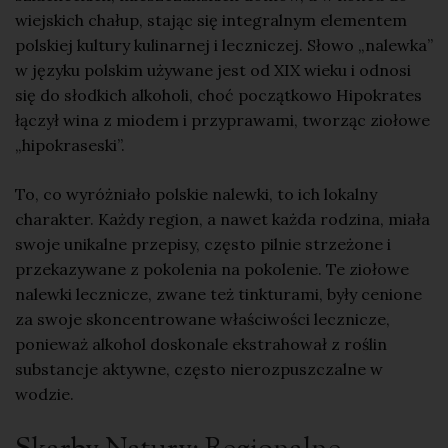
wiejskich chałup, stając się integralnym elementem
polskiej kultury kulinarnej i leczniczej. Słowo „nalewka”
w języku polskim używane jest od XIX wieku i odnosi
się do słodkich alkoholi, choć początkowo Hipokrates
łączył wina z miodem i przyprawami, tworząc ziołowe
„hipokraseski”.
To, co wyróżniało polskie nalewki, to ich lokalny
charakter. Każdy region, a nawet każda rodzina, miała
swoje unikalne przepisy, często pilnie strzeżone i
przekazywane z pokolenia na pokolenie. Te ziołowe
nalewki lecznicze, zwane też
tinkturami
, były cenione
za swoje skoncentrowane właściwości lecznicze,
ponieważ alkohol doskonale
ekstrahował
z roślin
substancje aktywne, często nierozpuszczalne w
wodzie.