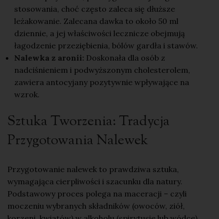
stosowania, choć często zaleca się dłuższe
leżakowanie. Zalecana dawka to około 50 ml
dziennie, a jej
właściwości
lecznicze obejmują
łagodzenie przeziębienia, bólów gardła i stawów.
Nalewka z aronii:
Doskonała dla osób z
nadciśnieniem i podwyższonym cholesterolem
,
zawiera antocyjany pozytywnie wpływające na
wzrok.
Sztuka Tworzenia: Tradycja
Przygotowania Nalewek
Przygotowanie nalewek to prawdziwa sztuka,
wymagająca cierpliwości i szacunku dla natury.
Podstawowy proces polega na maceracji – czyli
moczeniu wybranych składników (owoców, ziół,
korzeni, kwiatów) w alkoholu (spirytusie lub wódce),