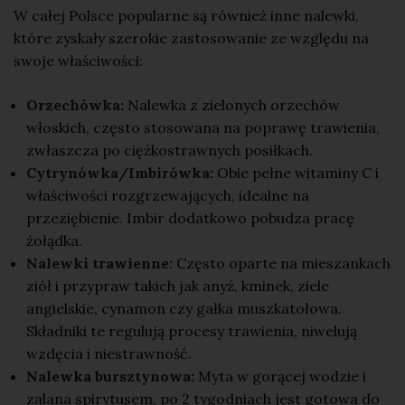
W całej Polsce popularne są również inne nalewki,
które zyskały szerokie zastosowanie ze względu na
swoje właściwości:
Orzechówka:
Nalewka z zielonych orzechów
włoskich, często stosowana na poprawę trawienia,
zwłaszcza po ciężkostrawnych posiłkach.
Cytrynówka/Imbirówka:
Obie pełne witaminy C i
właściwości rozgrzewających, idealne na
przeziębienie
. Imbir dodatkowo
pobudza
pracę
żołądka.
Nalewki trawienne:
Często oparte na mieszankach
ziół i przypraw takich jak anyż, kminek, ziele
angielskie, cynamon czy gałka muszkatołowa.
Składniki te regulują
procesy trawienia
, niwelują
wzdęcia i niestrawność.
Nalewka bursztynowa:
Myta w gorącej wodzie i
zalana spirytusem, po 2 tygodniach jest gotowa do