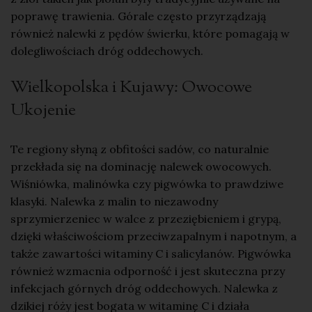
poprawę trawienia. Górale często przyrządzają
również nalewki z pędów świerku, które pomagają w
dolegliwościach dróg oddechowych.
Wielkopolska i Kujawy: Owocowe
Ukojenie
Te regiony słyną z obfitości sadów, co naturalnie
przekłada się na dominację nalewek owocowych.
Wiśniówka
, malinówka czy pigwówka to prawdziwe
klasyki. Nalewka z malin to niezawodny
sprzymierzeniec w walce z przeziębieniem i grypą,
dzięki właściwościom przeciwzapalnym i napotnym, a
także zawartości witaminy C i salicylanów. Pigwówka
również wzmacnia odporność i jest skuteczna przy
infekcjach górnych dróg oddechowych.
Nalewka z
dzikiej róży
jest bogata w witaminę C i działa