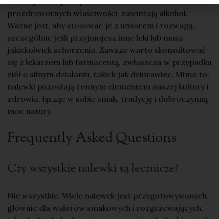
Warto jednak pamiętać, że nalewki, mimo swoich
prozdrowotnych właściwości, zawierają alkohol.
Ważne jest, aby stosować je z umiarem i rozwagą,
szczególnie jeśli przyjmujesz inne leki lub masz
jakiekolwiek schorzenia. Zawsze warto skonsultować
się z lekarzem lub farmaceutą, zwłaszcza w przypadku
ziół o silnym działaniu, takich jak
dziurawiec
. Mimo to,
nalewki pozostają cennym elementem naszej kultury i
zdrowia, łącząc w sobie smak, tradycję i dobroczynną
moc natury.
Frequently Asked Questions
Czy wszystkie nalewki są lecznicze?
Nie wszystkie. Wiele nalewek jest przygotowywanych
głównie dla walorów smakowych i rozgrzewających,