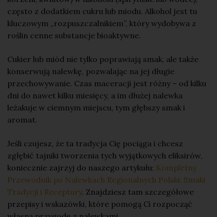
często z dodatkiem cukru lub miodu. Alkohol jest tu
kluczowym „rozpuszczalnikiem”, który
wydobywa
z
roślin cenne substancje bioaktywne.
Cukier lub miód nie tylko
poprawiają smak
, ale także
konserwują nalewkę
, pozwalając na jej długie
przechowywanie. Czas maceracji jest różny – od kilku
dni do nawet kilku miesięcy, a im dłużej nalewka
leżakuje w ciemnym miejscu, tym
głębszy smak i
aromat
.
Jeśli czujesz, że ta tradycja Cię pociąga i chcesz
zgłębić tajniki tworzenia tych wyjątkowych eliksirów,
koniecznie zajrzyj do naszego artykułu:
Kompletny
Przewodnik po Nalewkach Regionalnych Polski: Smaki
Tradycji i Receptury
. Znajdziesz tam szczegółowe
przepisy i wskazówki, które pomogą Ci rozpocząć
własną przygodę z nalewkami.