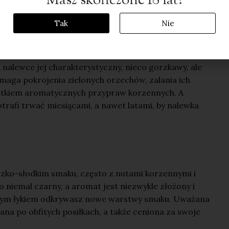
Masz skończone 18 lat?
Tak
Nie
ojrzałe, zielone orzechy włoskie, zbierane na
ć ich skorupka. To właśnie w tym momencie orzechy są
 nalewce jej charakterystyczny, nieco gorzkawy, ale
maga pokrojenia zielonych orzechów, zalania ich
datkiem aromatycznych przypraw korzennych. A
rafi trwać miesiącami, a nawet latami, by nalewka
zko-słodkim smaku, często z nutami korzennymi i
o niemal czarny, a aromat jest niezwykle złożony i
każdym łykiem odkrywasz nowe warstwy smaku. Uważana
na po obfitych posiłkach, a także ceniona za swoje