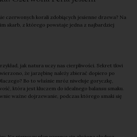
wnie czerwonych korali zdobiących jesienne drzewa? Na
im skarb, z którego powstaje jedna z najbardziej
ykład, jak natura uczy nas cierpliwości. Sekret tkwi
erzono, że jarzębinę należy zbierać dopiero po
laczego? Bo to właśnie mróz niweluje goryczkę,
ość, która jest kluczem do idealnego balansu smaku.
ównie ważne dojrzewanie, podczas którego smaki się
w. Na pierwszy plan wysuwa się złożona słodycz