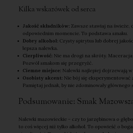
Kilka wskazówek od serca
Jakość składników:
Zawsze stawiaj na świeże, 
odpowiednim momencie. To podstawa smaku.
Dobry alkohol:
Czysty spirytus lub dobrej jakoś
lepsza nalewka.
Cierpliwość:
Nie ma drogi na skróty. Maceracja
Pozwól smakom się przegryźć.
Ciemne miejsce:
Nalewki najlepiej dojrzewają w
Osobisty akcent:
Nie bój się eksperymentować z
Pamiętaj jednak, by nie zdominowały głównego 
Podsumowanie: Smak Mazowsza 
Nalewki mazowieckie – czy to jarzębinowa o głębok
to coś więcej niż tylko alkohol. To opowieść o boga