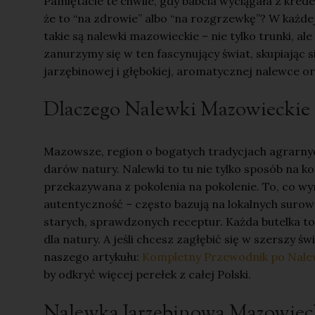
Pamiętacie te chwile, gdy babcia wyciągała z kre
że to “na zdrowie” albo “na rozgrzewkę”? W każdej k
takie są nalewki mazowieckie – nie tylko trunki, a
zanurzymy się w ten fascynujący świat, skupiając
jarzębinowej i głębokiej, aromatycznej nalewce o
Dlaczego Nalewki Mazowieckie 
Mazowsze, region o bogatych tradycjach agrarnyc
darów natury. Nalewki to tu nie tylko sposób na 
przekazywana z pokolenia na pokolenie. To, co w
autentyczność – często bazują na lokalnych surow
starych, sprawdzonych receptur. Każda butelka to 
dla natury. A jeśli chcesz zagłębić się w szerszy św
naszego artykułu:
Kompletny Przewodnik po Nalewk
by odkryć więcej perełek z całej Polski.
Nalewka Jarzębinowa Mazowieck