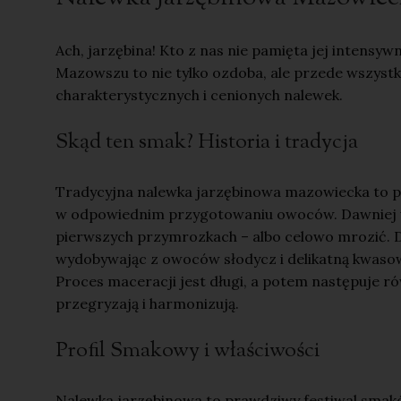
Ach, jarzębina! Kto z nas nie pamięta jej intensy
Mazowszu to nie tylko ozdoba, ale przede wszystk
charakterystycznych i cenionych nalewek.
Skąd ten smak? Historia i tradycja
Tradycyjna nalewka jarzębinowa mazowiecka to prz
w odpowiednim przygotowaniu owoców. Dawniej wi
pierwszych przymrozkach – albo celowo mrozić. D
wydobywając z owoców słodycz i delikatną kwasow
Proces maceracji jest długi, a potem następuje r
przegryzają i harmonizują.
Profil Smakowy i właściwości
Nalewka jarzębinowa to prawdziwy festiwal smakó