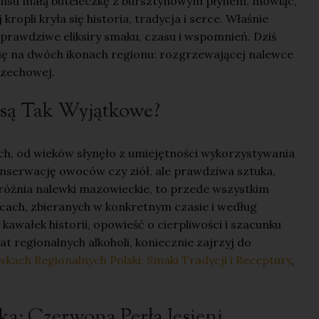
densu małą buteleczkę z bursztynowym płynem, mówiąc,
ropli kryła się historia, tradycja i serce. Właśnie
le prawdziwe eliksiry smaku, czasu i wspomnień. Dziś
 się na dwóch ikonach regionu: rozgrzewającej nalewce
rzechowej.
są Tak Wyjątkowe?
h, od wieków słynęło z umiejętności wykorzystywania
konserwację owoców czy ziół, ale prawdziwa sztuka,
yróżnia nalewki mazowieckie, to przede wszystkim
cach, zbieranych w konkretnym czasie i według
kawałek historii, opowieść o cierpliwości i szacunku
iat regionalnych alkoholi, koniecznie zajrzyj do
ach Regionalnych Polski: Smaki Tradycji i Receptury
,
a: Czerwona Perła Jesieni