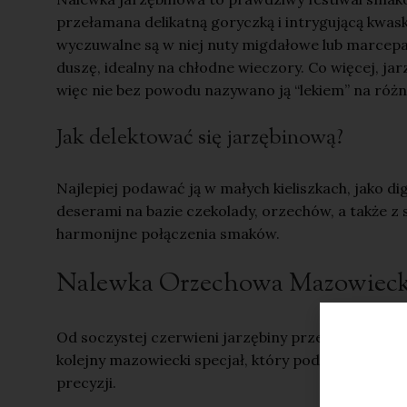
przełamana delikatną goryczką i intrygującą kwask
wyczuwalne są w niej nuty migdałowe lub marcepano
duszę, idealny na chłodne wieczory. Co więcej, jar
więc nie bez powodu nazywano ją “lekiem” na różn
Jak delektować się jarzębinową?
Najlepiej podawać ją w małych kieliszkach, jako di
deserami na bazie czekolady, orzechów, a także z 
harmonijne połączenia smaków.
Nalewka Orzechowa Mazowiecka
Od soczystej czerwieni jarzębiny przenosimy się d
kolejny mazowiecki specjał, który podbija serca k
precyzji.