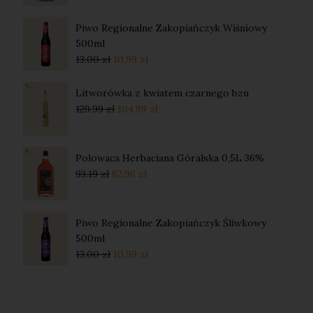
Piwo Regionalne Zakopiańczyk Wiśniowy
500ml
13.00
zł
10.99
zł
Litworówka z kwiatem czarnego bzu
129.99
zł
104.99
zł
Polowaca Herbaciana Góralska 0,5L 36%
93.19
zł
82.96
zł
Piwo Regionalne Zakopiańczyk Śliwkowy
500ml
13.00
zł
10.99
zł