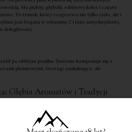
owością. Ma piękny, głęboki, rubinowy kolor i często
we. To trunek, który rozgrzewa nie tylko ciało, ale i
zębina jest bogata w witaminę C i inne antyoksydanty,
e dolegliwości.
gestif po obfitym posiłku. Świetnie komponuje się z
serami pleśniowymi, tworząc zaskakujące, ale
: Głębia Aromatów i Tradycji
o ciemnej, intrygującej głębi nalewki orzechowej. To
oneserów, choć wymaga jeszcze więcej cierpliwości i