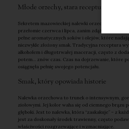
Młode orzechy, stara receptura
Sekretem mazowieckiej nalewki orzechowej są nied
przełomie czerwca i lipca, zanim zdąży stwardnie
pełne aromatycznych soków i olejów, które nadają
niezwykle złożony smak. Tradycyjna receptura wy
alkoholem i długotrwałej maceracji, często z do
potem… znów czas. Czas na dojrzewanie, które pot
osiągnęła pełnię swojego potencjału.
Smak, który opowiada historie
Nalewka orzechowa to trunek o intensywnym, gor
ziołowymi. Jej kolor waha się od ciemnego brązu p
głęboki. Jest to nalewka, która “zaskakuje” – z 
jest za doskonały środek trawienny, często podawa
właściwości rozgrzewające i wzmacniające.