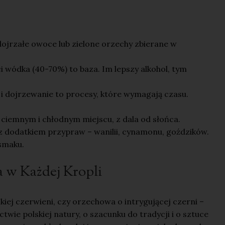
dojrzałe owoce lub zielone orzechy zbierane w
ci wódka (40-70%) to baza. Im lepszy alkohol, tym
 i dojrzewanie to procesy, które wymagają czasu.
 ciemnym i chłodnym miejscu, z dala od słońca.
 dodatkiem przypraw – wanilii, cynamonu, goździków.
smaku.
w Każdej Kropli
iej czerwieni, czy orzechowa o intrygującej czerni –
ctwie polskiej natury, o szacunku do tradycji i o sztuce